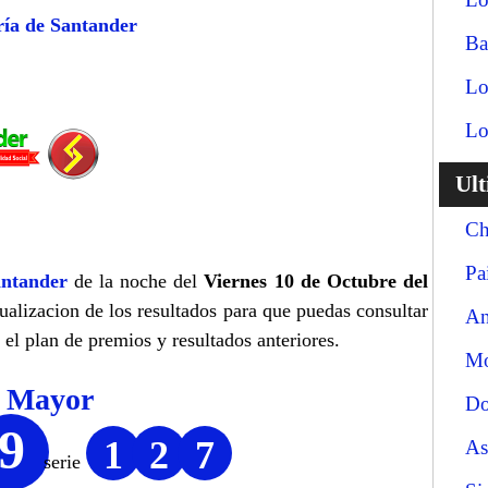
ría de Santander
Ba
Lo
Lo
Ul
Ch
Pa
ntander
de la noche del
Viernes 10 de Octubre del
tualizacion de los resultados para que puedas consultar
An
el plan de premios y resultados anteriores.
Mo
o Mayor
Do
9
1
2
7
As
serie