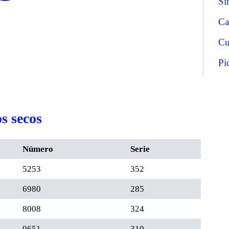
Si
Ca
Cu
Pi
s secos
Número
Serie
5253
352
6980
285
8008
324
9651
310