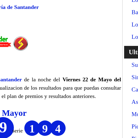
ría de Santander
Ba
Lo
Lo
Ul
Su
Si
antander
de la noche del
Viernes 22 de Mayo del
tualizacion de los resultados para que puedas consultar
Ca
el plan de premios y resultados anteriores.
As
o Mayor
Mo
9
1
9
4
Pi
serie