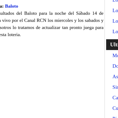
ía:
Baloto
Lo
sultados del Baloto para la noche del Sábado 14 de
en vivo por el Canal RCN los miercoles y los sabados y
Lo
sotros lo tratamos de actualizar tan pronto juega para
Lo
sta loteria.
Ul
Mo
Do
As
Si
Ca
Cu