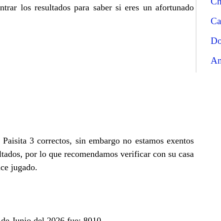
Ch
trar los resultados para saber si eres un afortunado
Ca
Do
An
e Paisita 3 correctos, sin embargo no estamos exentos
ltados, por lo que recomendamos verificar con su casa
nce jugado.
 de Junio del 2026 fue: 8010.