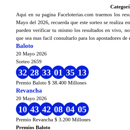
Categor
Aqui en su pagina Faceloterias.com traemos los res
Mayo del 2026, recuerda que este sorteo se realiza e
pueden verificar tu mismo los resultados en vivo, no
que sea mas facil consultarlo para los apostadores de e
Baloto
20 Mayo 2026
Sorteo 2659
32
28
33
01
35
13
Premio Baloto $ 38.400 Millones
Revancha
20 Mayo 2026
10
43
42
08
04
05
Premio Revancha $ 3.200 Millones
Premios Baloto