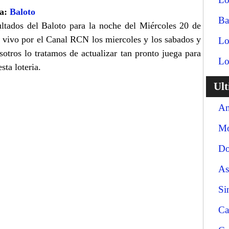
ía:
Baloto
Ba
ultados del Baloto para la noche del Miércoles 20 de
n vivo por el Canal RCN los miercoles y los sabados y
Lo
sotros lo tratamos de actualizar tan pronto juega para
Lo
sta loteria.
Ul
An
Mo
Do
As
Si
Ca