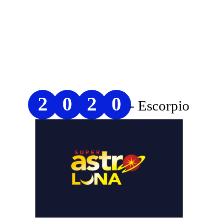
2
0
2
0
- Escorpio