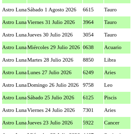
Astro Luna
Sábado 1 Agosto 2026
6615
Tauro
Astro Luna
Viernes 31 Julio 2026
3964
Tauro
Astro Luna
Jueves 30 Julio 2026
3054
Tauro
Astro Luna
Miércoles 29 Julio 2026
0638
Acuario
Astro Luna
Martes 28 Julio 2026
8850
Libra
Astro Luna
Lunes 27 Julio 2026
6249
Aries
Astro Luna
Domingo 26 Julio 2026
9758
Leo
Astro Luna
Sábado 25 Julio 2026
6125
Piscis
Astro Luna
Viernes 24 Julio 2026
7301
Aries
Astro Luna
Jueves 23 Julio 2026
5922
Cancer