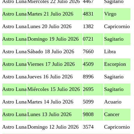
Astro Luna
Miércoles 22 Julio 2026
4467
Sagitario
Astro Luna
Martes 21 Julio 2026
4831
Virgo
Astro Luna
Lunes 20 Julio 2026
1382
Capricornio
Astro Luna
Domingo 19 Julio 2026
0721
Sagitario
Astro Luna
Sábado 18 Julio 2026
7660
Libra
Astro Luna
Viernes 17 Julio 2026
4509
Escorpion
Astro Luna
Jueves 16 Julio 2026
8996
Sagitario
Astro Luna
Miércoles 15 Julio 2026
2695
Sagitario
Astro Luna
Martes 14 Julio 2026
5099
Acuario
Astro Luna
Lunes 13 Julio 2026
9808
Cancer
Astro Luna
Domingo 12 Julio 2026
3574
Capricornio