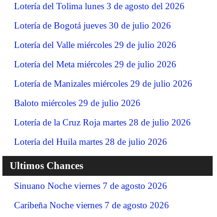
Lotería del Tolima lunes 3 de agosto del 2026
Lotería de Bogotá jueves 30 de julio 2026
Lotería del Valle miércoles 29 de julio 2026
Lotería del Meta miércoles 29 de julio 2026
Lotería de Manizales miércoles 29 de julio 2026
Baloto miércoles 29 de julio 2026
Lotería de la Cruz Roja martes 28 de julio 2026
Lotería del Huila martes 28 de julio 2026
Ultimos Chances
Sinuano Noche viernes 7 de agosto 2026
Caribeña Noche viernes 7 de agosto 2026