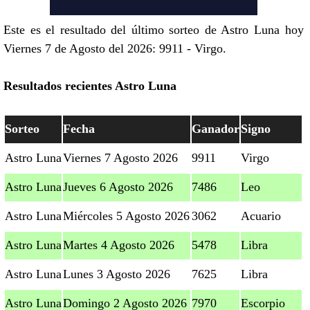
Este es el resultado del último sorteo de Astro Luna hoy
Viernes 7 de Agosto del 2026: 9911 - Virgo.
Resultados recientes Astro Luna
Sorteo
Fecha
Ganador
Signo
Astro Luna
Viernes 7 Agosto 2026
9911
Virgo
Astro Luna
Jueves 6 Agosto 2026
7486
Leo
Astro Luna
Miércoles 5 Agosto 2026
3062
Acuario
Astro Luna
Martes 4 Agosto 2026
5478
Libra
Astro Luna
Lunes 3 Agosto 2026
7625
Libra
Astro Luna
Domingo 2 Agosto 2026
7970
Escorpio