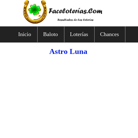
Inicio
Baloto
Loterías
Chances
Astro Luna