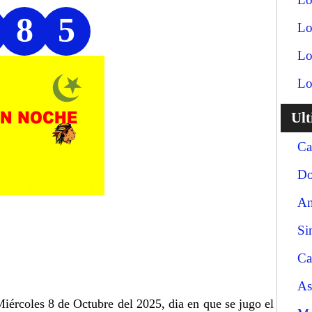
8
5
Lo
Lo
Lo
Ul
Ca
Do
An
Si
Ca
As
Miércoles 8 de Octubre del 2025, dia en que se jugo el