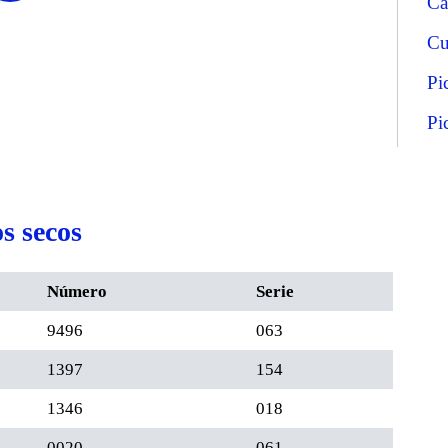
Ca
Cu
Pi
Pi
s secos
Número
Serie
9496
063
1397
154
1346
018
0020
061