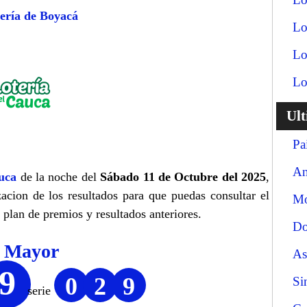
ería de Boyacá
Lo
Lo
Lo
Ul
Pa
An
uca
de la noche del
Sábado 11 de Octubre del 2025
,
zacion de los resultados para que puedas consultar el
Mo
 plan de premios y resultados anteriores.
Do
o Mayor
As
9
0
2
9
Si
serie