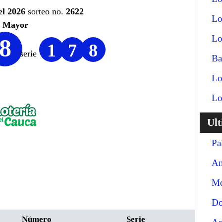
el 2026
sorteo no.
2622
Lo
o Mayor
Lo
8
1
7
8
serie
Ba
Lo
Lo
Ul
Pa
An
Mo
Do
Número
Serie