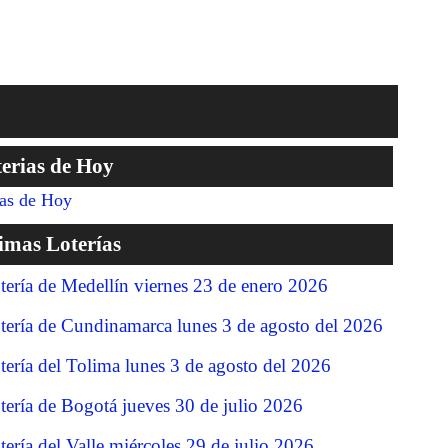
erias de Hoy
ias de Hoy
imas Loterías
tería de Medellín viernes 23 de enero 2026
tería de Cundinamarca lunes 3 de agosto del 2026
tería del Tolima lunes 3 de agosto del 2026
tería de Bogotá jueves 30 de julio 2026
tería del Valle miércoles 29 de julio 2026