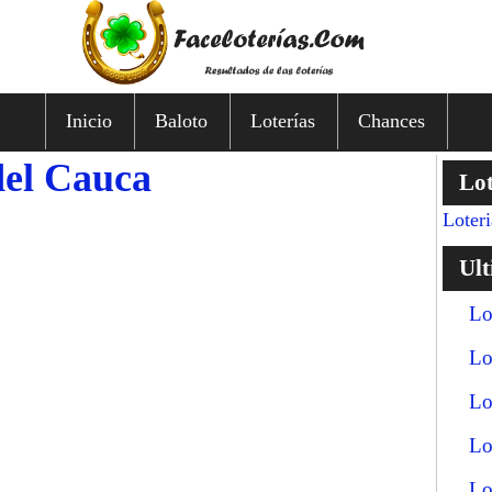
Inicio
Baloto
Loterías
Chances
del Cauca
Lot
Loter
Ult
Lo
Lo
Lo
Lo
Lo