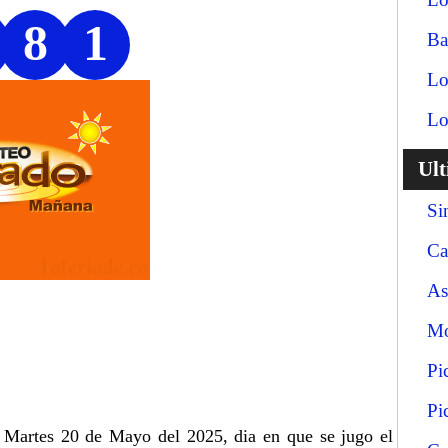
8
1
Ba
Lo
Lo
Ul
Si
Ca
As
Mo
Pi
Pi
a Martes 20 de Mayo del 2025, dia en que se jugo el