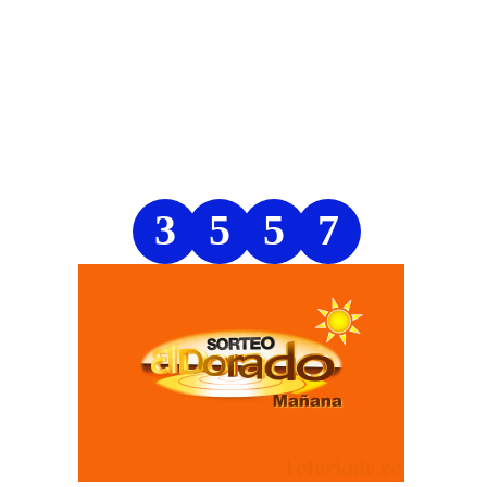
3
5
5
7