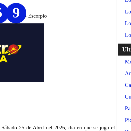
5
9
Lo
- Escorpio
Lo
Lo
Ul
Mo
An
Ca
Cu
Pa
Pi
a Sábado 25 de Abril del 2026, dia en que se jugo el