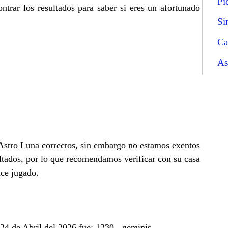
Pi
trar los resultados para saber si eres un afortunado
Si
Ca
As
 Astro Luna correctos, sin embargo no estamos exentos
ltados, por lo que recomendamos verificar con su casa
nce jugado.
 24 de Abril del 2026 fue: 1230 - geminis.