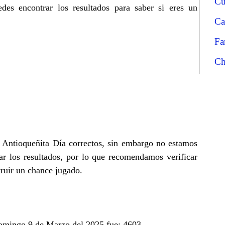
Cu
es encontrar los resultados para saber si eres un
Ca
Fa
Ch
e Antioqueñita Día correctos, sin embargo no estamos
r los resultados, por lo que recomendamos verificar
truir un chance jugado.
Domingo 9 de Marzo del 2025 fue: 4603.