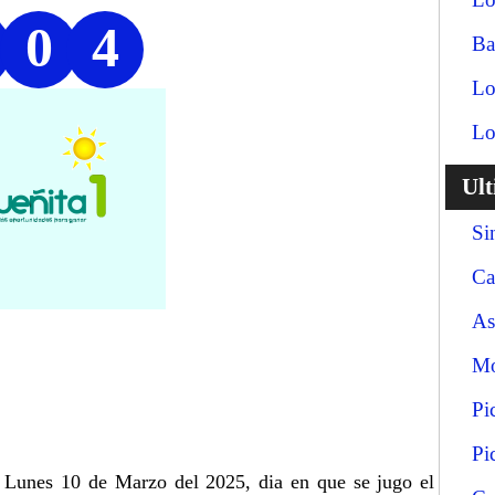
0
4
Ba
Lo
Lo
Ul
Si
Ca
As
Mo
Pi
Pi
a Lunes 10 de Marzo del 2025, dia en que se jugo el