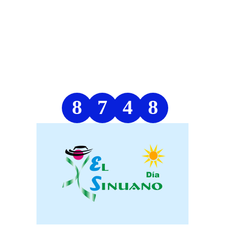
8
7
4
8