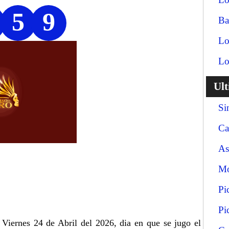
5
9
Ba
Lo
Lo
Ul
Si
Ca
As
Mo
Pi
Pi
 Viernes 24 de Abril del 2026, dia en que se jugo el