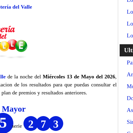
tería del Valle
Lo
Lo
Lo
Ul
Pa
An
lle
de la noche del
Miércoles 13 de Mayo del 2026
,
zacion de los resultados para que puedas consultar el
Mo
 plan de premios y resultados anteriores.
Do
o Mayor
As
5
2
7
3
Si
serie