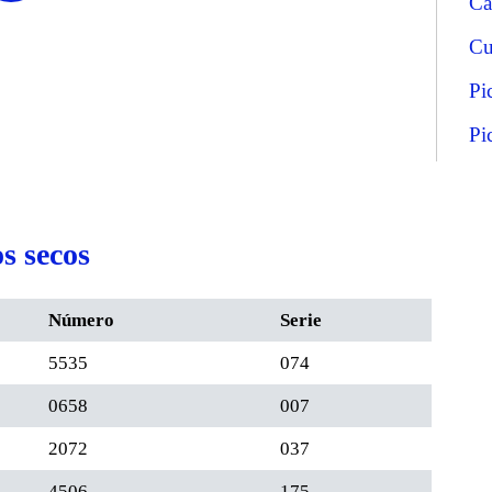
Ca
Cu
Pi
Pi
s secos
Número
Serie
5535
074
0658
007
2072
037
4506
175