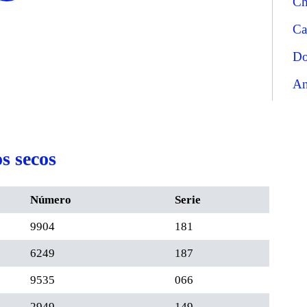
Ch
Ca
Do
An
s secos
Número
Serie
9904
181
6249
187
9535
066
2949
149