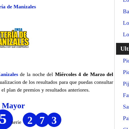
ría de Manizales
Ba
Lo
Lo
Ul
Pi
Pi
anizales
de la noche del
Miércoles 4 de Marzo del
tualizacion de los resultados para que puedas consultar
Pi
el plan de premios y resultados anteriores.
Fa
o Mayor
Sa
5
2
7
3
Pa
serie