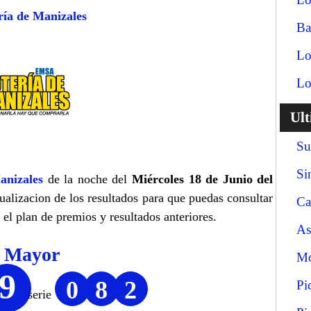
ría de Manizales
Ba
Lo
Lo
Ul
Su
Si
anizales
de la noche del
Miércoles 18 de Junio del
tualizacion de los resultados para que puedas consultar
Ca
el plan de premios y resultados anteriores.
As
o Mayor
Mo
9
0
8
2
Pi
serie