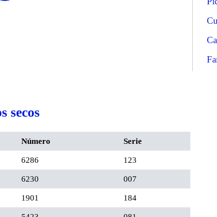
Pi
Cu
Ca
Fa
s secos
Número
Serie
6286
123
6230
007
1901
184
5423
081