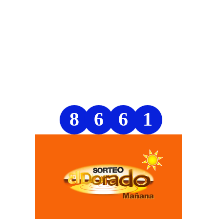
8
6
6
1