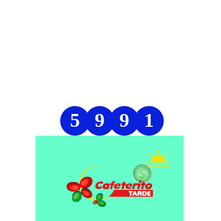
5
9
9
1