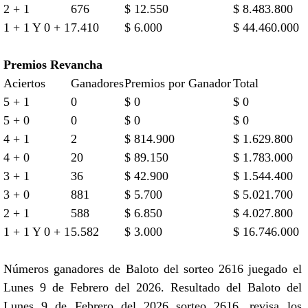
2 + 1
676
$ 12.550
$ 8.483.800
1 + 1 Y 0 + 1
7.410
$ 6.000
$ 44.460.000
Premios Revancha
Aciertos
Ganadores
Premios por Ganador
Total
5 + 1
0
$ 0
$ 0
5 + 0
0
$ 0
$ 0
4 + 1
2
$ 814.900
$ 1.629.800
4 + 0
20
$ 89.150
$ 1.783.000
3 + 1
36
$ 42.900
$ 1.544.400
3 + 0
881
$ 5.700
$ 5.021.700
2 + 1
588
$ 6.850
$ 4.027.800
1 + 1 Y 0 + 1
5.582
$ 3.000
$ 16.746.000
Números ganadores de Baloto del sorteo 2616 juegado el
Lunes 9 de Febrero del 2026. Resultado del Baloto del
Lunes 9 de Febrero del 2026 sorteo 2616, revisa los