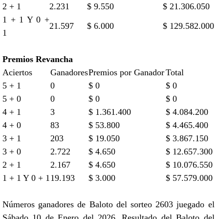
2 + 1
2.231
$ 9.550
$ 21.306.050
1 + 1 Y 0 +
21.597
$ 6.000
$ 129.582.000
1
Premios Revancha
Aciertos
Ganadores
Premios por Ganador
Total
5 + 1
0
$ 0
$ 0
5 + 0
0
$ 0
$ 0
4 + 1
3
$ 1.361.400
$ 4.084.200
4 + 0
83
$ 53.800
$ 4.465.400
3 + 1
203
$ 19.050
$ 3.867.150
3 + 0
2.722
$ 4.650
$ 12.657.300
2 + 1
2.167
$ 4.650
$ 10.076.550
1 + 1 Y 0 + 1
19.193
$ 3.000
$ 57.579.000
Números ganadores de Baloto del sorteo 2603 juegado el
Sábado 10 de Enero del 2026. Resultado del Baloto del