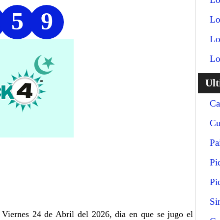
5
9
Lo
Lo
Lo
Ul
Ca
Cu
Pa
Pi
Pi
Si
 Viernes 24 de Abril del 2026, dia en que se jugo el