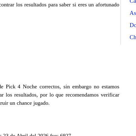
Ca
ntrar los resultados para saber si eres un afortunado
As
Do
Ch
 de Pick 4 Noche correctos, sin embargo no estamos
r los resultados, por lo que recomendamos verificar
truir un chance jugado.
s 23 de Abril del 2026 fue: 6927.