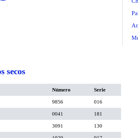
Ch
Pa
An
Mo
s secos
Número
Serie
9856
016
0041
181
3091
130
1020
017