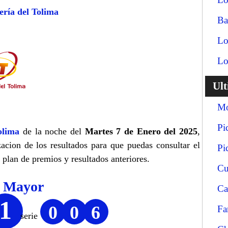
ería del Tolima
Ba
Lo
Lo
Ul
Mo
Pi
olima
de la noche del
Martes 7 de Enero del 2025
,
zacion de los resultados para que puedas consultar el
Pi
 plan de premios y resultados anteriores.
Cu
o Mayor
Ca
1
0
0
6
Fa
serie