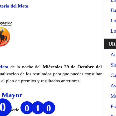
tería del Meta
Ba
Lo
Lo
Ul
An
Si
Meta
de la noche del
Miércoles 29 de Octubre del
tualizacion de los resultados para que puedas consultar
Ca
el plan de premios y resultados anteriores.
As
o Mayor
Mo
0
0
1
0
Pi
serie