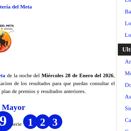
tería del Meta
Ba
Lo
Lo
Ul
An
Mo
ta
de la noche del
Miércoles 28 de Enero del 2026
,
zacion de los resultados para que puedas consultar el
Do
 plan de premios y resultados anteriores.
As
o Mayor
Si
9
1
2
3
Ca
serie