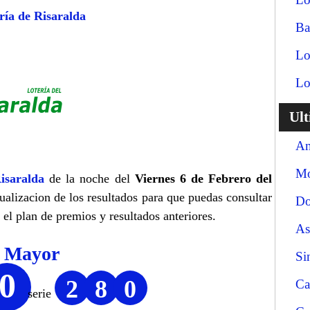
ría de Risaralda
Ba
Lo
Lo
Ul
An
Mo
isaralda
de la noche del
Viernes 6 de Febrero del
tualizacion de los resultados para que puedas consultar
Do
el plan de premios y resultados anteriores.
As
o Mayor
Si
0
2
8
0
Ca
serie