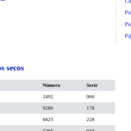
Cu
Pi
Pi
Pi
s secos
Número
Serie
2492
060
9286
178
6825
228
5293
044