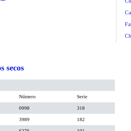
Cu
Ca
Fa
Ch
s secos
Número
Serie
0998
318
3989
182
6276
101