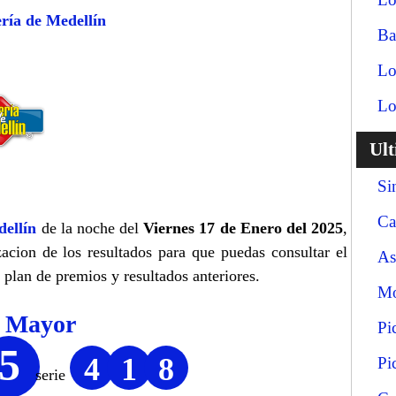
ría de Medellín
Ba
Lo
Lo
Ul
Si
Ca
ellín
de la noche del
Viernes 17 de Enero del 2025
,
zacion de los resultados para que puedas consultar el
As
 plan de premios y resultados anteriores.
Mo
o Mayor
Pi
5
4
1
8
Pi
serie