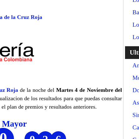
Ba
a de la Cruz Roja
Lo
Lo
Ul
An
Mo
uz Roja
de la noche del
Martes 4 de Noviembre del
Do
tualizacion de los resultados para que puedas consultar
As
el plan de premios y resultados anteriores.
Si
o Mayor
Ca
0