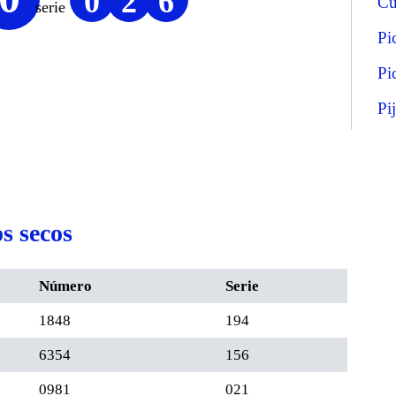
0
2
6
Cu
serie
Pi
Pi
Pi
s secos
Número
Serie
1848
194
6354
156
0981
021