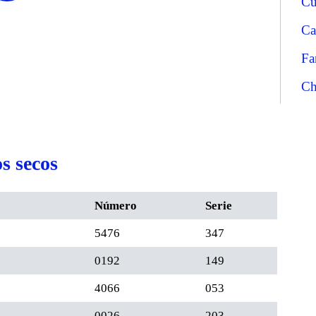
Cu
Ca
Fa
Ch
s secos
Número
Serie
5476
347
0192
149
4066
053
0026
203