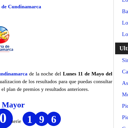
a de Cundinamarca
Ba
Lo
Lo
Ul
Si
Ca
ndinamarca
de la noche del
Lunes 11 de Mayo del
tualizacion de los resultados para que puedas consultar
As
el plan de premios y resultados anteriores.
Mo
o Mayor
Pi
0
1
9
6
Pi
serie