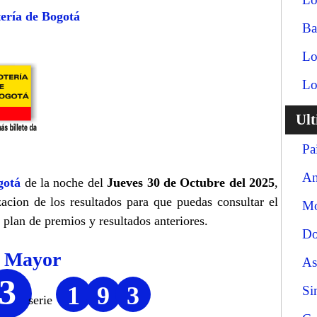
ería de Bogotá
Ba
Lo
Lo
Ul
Pa
An
gotá
de la noche del
Jueves 30 de Octubre del 2025
,
zacion de los resultados para que puedas consultar el
Mo
 plan de premios y resultados anteriores.
Do
o Mayor
As
3
1
9
3
Si
serie