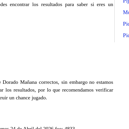
Pi
s encontrar los resultados para saber si eres un
Mo
Pi
Pi
 de Dorado Mañana correctos, sin embargo no estamos
r los resultados, por lo que recomendamos verificar
truir un chance jugado.
rnes 24 de Abril del 2026 fue: 4833.