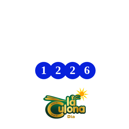
1
2
2
6