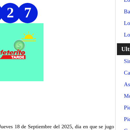
2
7
Ba
Lo
Lo
Ul
Si
Ca
As
Mo
Pi
Pi
 Jueves 18 de Septiembre del 2025, dia en que se jugo