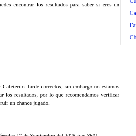
Cu
edes encontrar los resultados para saber si eres un
Ca
Fa
Ch
e Cafeterito Tarde correctos, sin embargo no estamos
r los resultados, por lo que recomendamos verificar
truir un chance jugado.
iércoles 17 de Septiembre del 2025 fue: 8601.