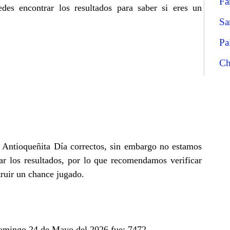
Fa
es encontrar los resultados para saber si eres un
Sa
Pa
Ch
e Antioqueñita Día correctos, sin embargo no estamos
r los resultados, por lo que recomendamos verificar
truir un chance jugado.
 Domingo 24 de Mayo del 2026 fue: 7472.