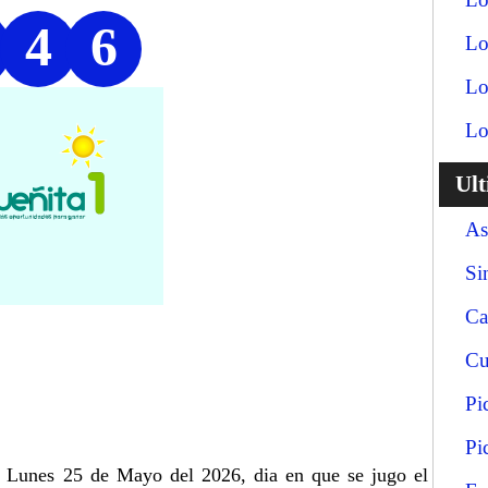
4
6
Lo
Lo
Lo
Ul
As
Si
Ca
Cu
Pi
Pi
ia Lunes 25 de Mayo del 2026, dia en que se jugo el