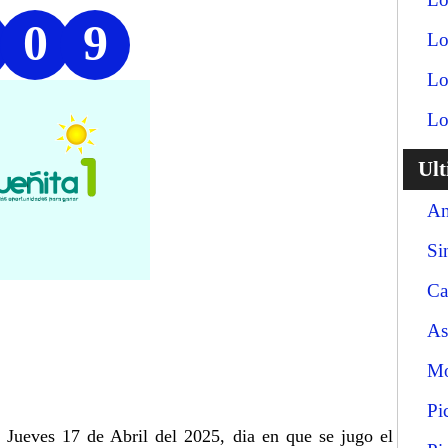
0
9
Lo
Lo
Lo
Ul
An
Si
Ca
As
Mo
Pi
a Jueves 17 de Abril del 2025, dia en que se jugo el