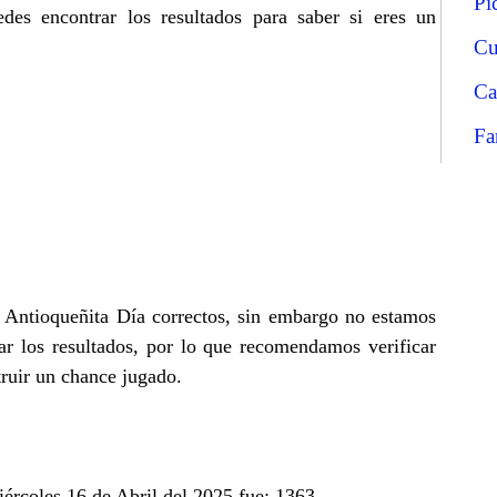
Pi
es encontrar los resultados para saber si eres un
Cu
Ca
Fa
e Antioqueñita Día correctos, sin embargo no estamos
r los resultados, por lo que recomendamos verificar
truir un chance jugado.
iércoles 16 de Abril del 2025 fue: 1363.